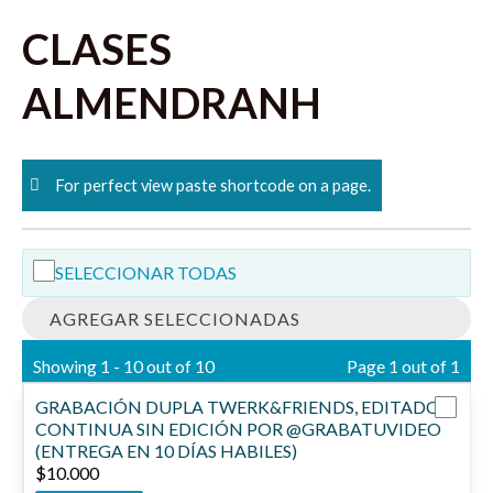
Skip
CLASES
to
content
ALMENDRANH
For perfect view paste shortcode on a page.
SELECCIONAR TODAS
AGREGAR SELECCIONADAS
Showing 1 - 10 out of 10
Page 1 out of 1
GRABACIÓN DUPLA TWERK&FRIENDS, EDITADO +
CONTINUA SIN EDICIÓN POR @GRABATUVIDEO
(ENTREGA EN 10 DÍAS HABILES)
$
10.000