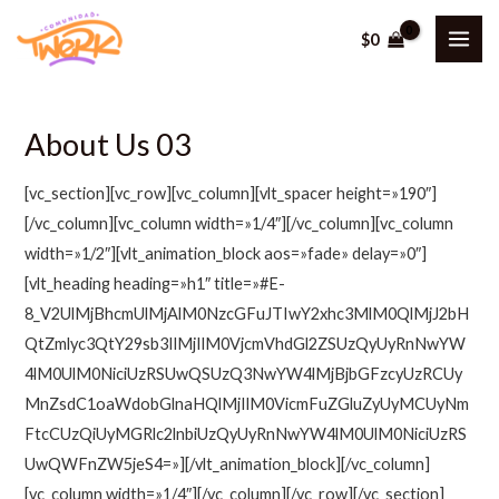
Ir
$
0
al
MAI
contenido
ME
About Us 03
[vc_section][vc_row][vc_column][vlt_spacer height=»190″]
[/vc_column][vc_column width=»1/4″][/vc_column][vc_column
width=»1/2″][vlt_animation_block aos=»fade» delay=»0″]
[vlt_heading heading=»h1″ title=»#E-
8_V2UlMjBhcmUlMjAlM0NzcGFuJTIwY2xhc3MlM0QlMjJ2bH
QtZmlyc3QtY29sb3IlMjIlM0VjcmVhdGl2ZSUzQyUyRnNwYW
4lM0UlM0NiciUzRSUwQSUzQ3NwYW4lMjBjbGFzcyUzRCUy
MnZsdC1oaWdobGlnaHQlMjIlM0VicmFuZGluZyUyMCUyNm
FtcCUzQiUyMGRlc2lnbiUzQyUyRnNwYW4lM0UlM0NiciUzRS
UwQWFnZW5jeS4=»][/vlt_animation_block][/vc_column]
[vc_column width=»1/4″][/vc_column][/vc_row][/vc_section]