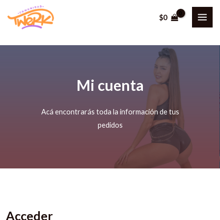
Ir
$
0
al
MAI
contenido
ME
Mi cuenta
Acá encontrarás toda la información de tus
pedidos
Acceder