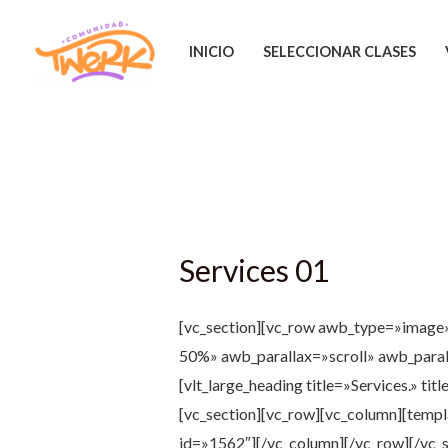
Ir
al
INICIO
SELECCIONAR CLASES
contenido
Services 01
[vc_section][vc_row awb_type=»imag
50%» awb_parallax=»scroll» awb_paral
[vlt_large_heading title=»Services.» t
[vc_section][vc_row][vc_column][templ
id=»1562″][/vc_column][/vc_row][/vc_s