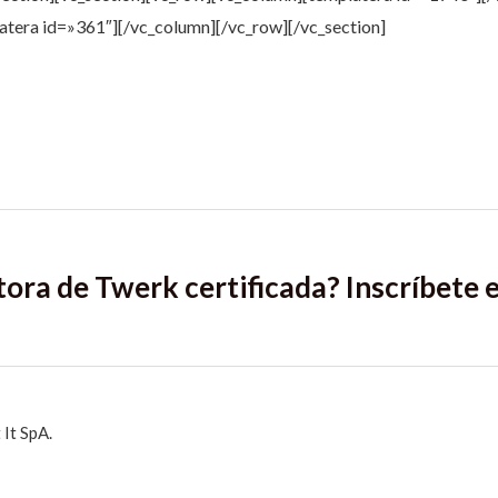
atera id=»361″][/vc_column][/vc_row][/vc_section]
tora de Twerk certificada? Inscríbete
It SpA.