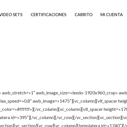
VIDEO SETS
CERTIFICACIONES
CARRITO
MI CUENTA
e» awb_stretch=»1″ awb_image_size=»leedo-1920x960_crop» aw
lax_speed=»0.8″ awb_image=»1475″][vc_column][vlt_spacer heig
itle_color=»#ffffff»][/vc_column][vc_column][vlt_spacer height=»1
atera id=»395″][/vc_column][/vc_row][/vc_section][vc_section][
ection][vc_section][vc_row][vc_column][templatera id=»1740″][/