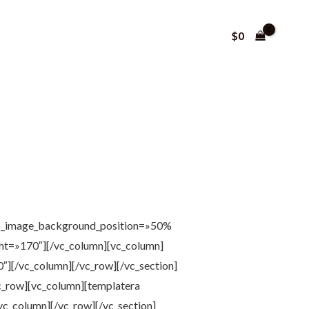
$
0
b_image_background_position=»50%
ht=»170″][/vc_column][vc_column]
70″][/vc_column][/vc_row][/vc_section]
vc_row][vc_column][templatera
vc_column][/vc_row][/vc_section]