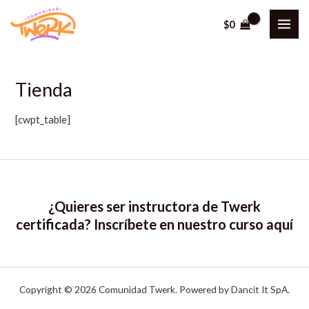
Ir
$
0
al
MAI
contenido
ME
Tienda
[cwpt_table]
¿Quieres ser instructora de Twerk
certificada? Inscríbete en nuestro curso
aquí
Copyright © 2026 Comunidad Twerk. Powered by Dancit It SpA.